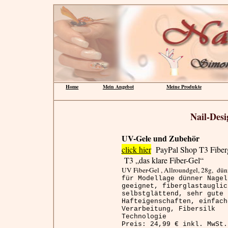
Home
Mein Angebot
Meine Produkte
Nail-Des
UV-Gele und Zubehör
click hier
PayPal Shop T3 Fiber
T3 „das klare Fiber-Gel“
UV Fiber-Gel , Allroundgel, 28g,
dün
für Modellage dünner Nagel
geeignet, fiberglastauglic
selbstglättend, sehr gute
Hafteigenschaften, einfach
Verarbeitung, Fibersilk
Technologie
Preis: 24,99 € inkl. MwSt.