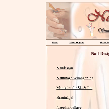
Home
Mein Angebot
Meine P
Nail-Des
Naildesign
Naturnagelverlängerung
Maniküre für Sie & Ihn
Brautnägel
Nagelmodellage