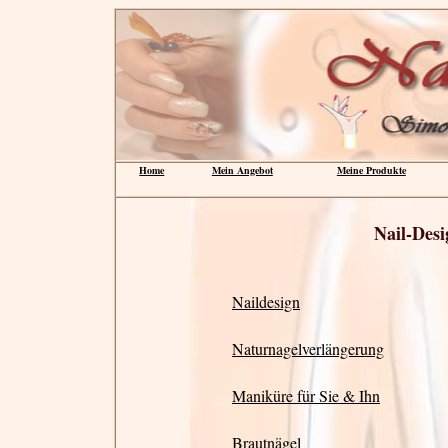
Home
Mein Angebot
Meine Produkte
Nail-Desi
Naildesign
Naturnagelverlängerung
Maniküre für Sie & Ihn
Brautnägel